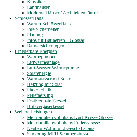
Klassiker
Landhäuser
Moderne Häuser / Architektenhäuser
SchlösserHaus
Warum SchlösserHaus
Ihre Sicherheiten
Planung
Infos für Bauherren – Glossar
Bauversicherungen
Erneuerbare Energien
Wärmepumpen
Erdwärmeanlage
Luft-Wasser Wärmepumpe
Solarenergie
Warmwasser mit Solar
Heizung mit Solar
Photovoltaik
Pelletheizung
Festbrennstoffkessel
Holzvergaserkessel
Weitere Leistungen
Mehrfamilienwohnhaus Kurt-Kresse-Strasse
Mehrfamilienwohnhaus Endersstrasse
Neubau Wohn- und Geschäftshaus
Sanierung MFH Schubertstrasse