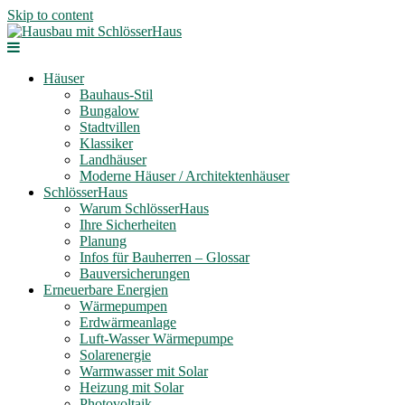
Skip to content
Häuser
Bauhaus-Stil
Bungalow
Stadtvillen
Klassiker
Landhäuser
Moderne Häuser / Architektenhäuser
SchlösserHaus
Warum SchlösserHaus
Ihre Sicherheiten
Planung
Infos für Bauherren – Glossar
Bauversicherungen
Erneuerbare Energien
Wärmepumpen
Erdwärmeanlage
Luft-Wasser Wärmepumpe
Solarenergie
Warmwasser mit Solar
Heizung mit Solar
Photovoltaik