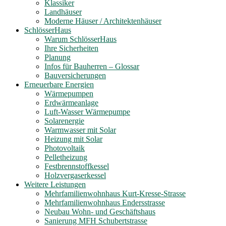
Klassiker
Landhäuser
Moderne Häuser / Architektenhäuser
SchlösserHaus
Warum SchlösserHaus
Ihre Sicherheiten
Planung
Infos für Bauherren – Glossar
Bauversicherungen
Erneuerbare Energien
Wärmepumpen
Erdwärmeanlage
Luft-Wasser Wärmepumpe
Solarenergie
Warmwasser mit Solar
Heizung mit Solar
Photovoltaik
Pelletheizung
Festbrennstoffkessel
Holzvergaserkessel
Weitere Leistungen
Mehrfamilienwohnhaus Kurt-Kresse-Strasse
Mehrfamilienwohnhaus Endersstrasse
Neubau Wohn- und Geschäftshaus
Sanierung MFH Schubertstrasse