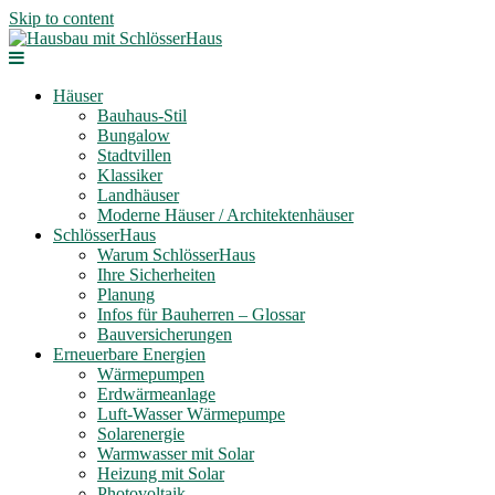
Skip to content
Häuser
Bauhaus-Stil
Bungalow
Stadtvillen
Klassiker
Landhäuser
Moderne Häuser / Architektenhäuser
SchlösserHaus
Warum SchlösserHaus
Ihre Sicherheiten
Planung
Infos für Bauherren – Glossar
Bauversicherungen
Erneuerbare Energien
Wärmepumpen
Erdwärmeanlage
Luft-Wasser Wärmepumpe
Solarenergie
Warmwasser mit Solar
Heizung mit Solar
Photovoltaik