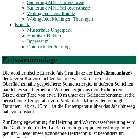
Sanierung MFH Dürerstrasse
Sanierung MFH Schösserstrasse
Wohngebiet Jena Ilmnitz
Wohngebiet Mellingen Thüringen
Kontakt
Musterhaus Ungerpark
Hauptsitz Böhlen
Impressum
Datenschutzerklärung
Erdwärmeanlage
Die geothermische Energie (als Grundlage der
Erdwärmeanlage
)
der oberen Bodenschichten bis in etwa 100 m Tiefe ist in
Oberflächennähe gespeicherte Sonnenenergie, in tieferen Schichten
handelt es sich hierbei um Wärmeenergie aus dem Erdinneren.
Bis zu einer Tiefe von etwa 10 m unter der Geländeoberkante ist die
herrschende Temperatur vom Verlauf der Jahreszeiten geprägt.
Darunter – ab ca. 15 m – ist die Erdtemperatur über das Jahr hinweg
nahezu konstant.
Zur Energiegewinnung für Heizung und Warmwasserbereitung wird
die Geothermie für den Betrieb der erdgekoppelten Wärmepumpe
genutzt. Diese umweltschonende Heiztechnik ist besonders im