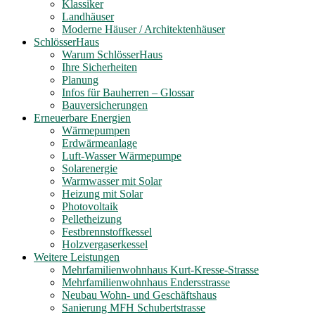
Klassiker
Landhäuser
Moderne Häuser / Architektenhäuser
SchlösserHaus
Warum SchlösserHaus
Ihre Sicherheiten
Planung
Infos für Bauherren – Glossar
Bauversicherungen
Erneuerbare Energien
Wärmepumpen
Erdwärmeanlage
Luft-Wasser Wärmepumpe
Solarenergie
Warmwasser mit Solar
Heizung mit Solar
Photovoltaik
Pelletheizung
Festbrennstoffkessel
Holzvergaserkessel
Weitere Leistungen
Mehrfamilienwohnhaus Kurt-Kresse-Strasse
Mehrfamilienwohnhaus Endersstrasse
Neubau Wohn- und Geschäftshaus
Sanierung MFH Schubertstrasse