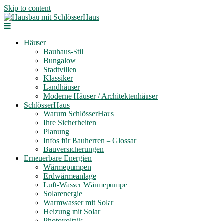
Skip to content
Häuser
Bauhaus-Stil
Bungalow
Stadtvillen
Klassiker
Landhäuser
Moderne Häuser / Architektenhäuser
SchlösserHaus
Warum SchlösserHaus
Ihre Sicherheiten
Planung
Infos für Bauherren – Glossar
Bauversicherungen
Erneuerbare Energien
Wärmepumpen
Erdwärmeanlage
Luft-Wasser Wärmepumpe
Solarenergie
Warmwasser mit Solar
Heizung mit Solar
Photovoltaik