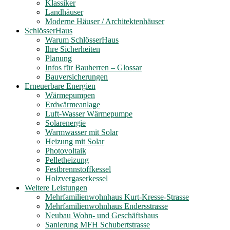
Klassiker
Landhäuser
Moderne Häuser / Architektenhäuser
SchlösserHaus
Warum SchlösserHaus
Ihre Sicherheiten
Planung
Infos für Bauherren – Glossar
Bauversicherungen
Erneuerbare Energien
Wärmepumpen
Erdwärmeanlage
Luft-Wasser Wärmepumpe
Solarenergie
Warmwasser mit Solar
Heizung mit Solar
Photovoltaik
Pelletheizung
Festbrennstoffkessel
Holzvergaserkessel
Weitere Leistungen
Mehrfamilienwohnhaus Kurt-Kresse-Strasse
Mehrfamilienwohnhaus Endersstrasse
Neubau Wohn- und Geschäftshaus
Sanierung MFH Schubertstrasse