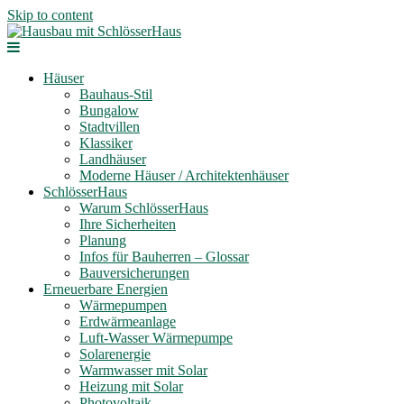
Skip to content
Häuser
Bauhaus-Stil
Bungalow
Stadtvillen
Klassiker
Landhäuser
Moderne Häuser / Architektenhäuser
SchlösserHaus
Warum SchlösserHaus
Ihre Sicherheiten
Planung
Infos für Bauherren – Glossar
Bauversicherungen
Erneuerbare Energien
Wärmepumpen
Erdwärmeanlage
Luft-Wasser Wärmepumpe
Solarenergie
Warmwasser mit Solar
Heizung mit Solar
Photovoltaik