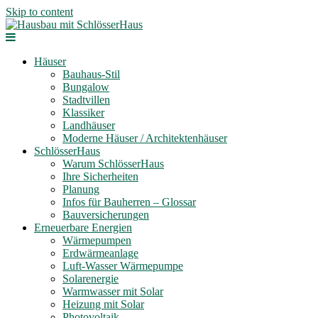
Skip to content
Häuser
Bauhaus-Stil
Bungalow
Stadtvillen
Klassiker
Landhäuser
Moderne Häuser / Architektenhäuser
SchlösserHaus
Warum SchlösserHaus
Ihre Sicherheiten
Planung
Infos für Bauherren – Glossar
Bauversicherungen
Erneuerbare Energien
Wärmepumpen
Erdwärmeanlage
Luft-Wasser Wärmepumpe
Solarenergie
Warmwasser mit Solar
Heizung mit Solar
Photovoltaik