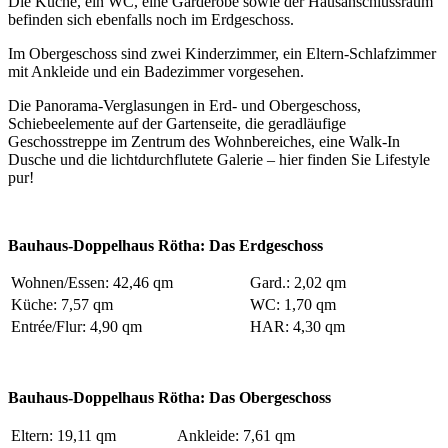
Die Küche, ein WC, eine Garderobe sowie der Hausanschlussraum
befinden sich ebenfalls noch im Erdgeschoss.
Im Obergeschoss sind zwei Kinderzimmer, ein Eltern-Schlafzimmer
mit Ankleide und ein Badezimmer vorgesehen.
Die Panorama-Verglasungen in Erd- und Obergeschoss,
Schiebeelemente auf der Gartenseite, die geradläufige
Geschosstreppe im Zentrum des Wohnbereiches, eine Walk-In
Dusche und die lichtdurchflutete Galerie – hier finden Sie Lifestyle
pur!
Bauhaus-Doppelhaus Rötha: Das Erdgeschoss
Wohnen/Essen: 42,46 qm
Gard.: 2,02 qm
Küche: 7,57 qm
WC: 1,70 qm
Entrée/Flur: 4,90 qm
HAR: 4,30 qm
Bauhaus-Doppelhaus Rötha: Das Obergeschoss
Eltern: 19,11 qm
Ankleide: 7,61 qm