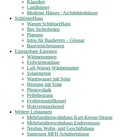
Klassiker
Landhäuser
Moderne Häuser / Architektenhäuser
SchlösserHaus
Warum SchlösserHaus
Ihre Sicherheiten
Planung
Infos für Bauherren – Glossar
Bauversicherungen
Erneuerbare Energien
Wärmepumpen
Erdwärmeanlage
Luft-Wasser Wärmepumpe
Solarenergie
Warmwasser mit Solar
Heizung mit Solar
Photovoltaik
Pelletheizung
Festbrennstoffkessel
Holzvergaserkessel
Weitere Leistungen
Mehrfamilienwohnhaus Kurt-Kresse-Strasse
Mehrfamilienwohnhaus Endersstrasse
Neubau Wohn- und Geschäftshaus
Sanierung MFH Schubertstrasse