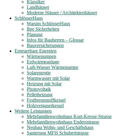
Klassiker
Landhäuser
Moderne Häuser / Architektenhäuser
SchlösserHaus
Warum SchlösserHaus
Ihre Sicherheiten
Planung
Infos für Bauherren – Glossar
Bauversicherungen
Erneuerbare Energien
Wärmepumpen
Erdwärmeanlage
Luft-Wasser Wärmepumpe
Solarenergie
Warmwasser mit Solar
Heizung mit Solar
Photovoltaik
Pelletheizung
Festbrennstoffkessel
Holzvergaserkessel
Weitere Leistungen
Mehrfamilienwohnhaus Kurt-Kresse-Strasse
Mehrfamilienwohnhaus Endersstrasse
Neubau Wohn- und Geschäftshaus
Sanierung MFH Schubertstrasse