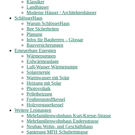
Klassiker
Landhäuser
Moderne Häuser / Architektenhäuser
SchlösserHaus
Warum SchlösserHaus
Ihre Sicherheiten
Planung
Infos für Bauherren – Glossar
Bauversicherungen
Erneuerbare Energien
Wärmepumpen
Erdwärmeanlage
Luft-Wasser Wärmepumpe
Solarenergie
Warmwasser mit Solar
Heizung mit Solar
Photovoltaik
Pelletheizung
Festbrennstoffkessel
Holzvergaserkessel
Weitere Leistungen
Mehrfamilienwohnhaus Kurt-Kresse-Strasse
Mehrfamilienwohnhaus Endersstrasse
Neubau Wohn- und Geschäftshaus
Sanierung MFH Schubertstrasse