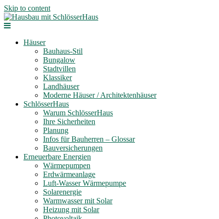
Skip to content
Häuser
Bauhaus-Stil
Bungalow
Stadtvillen
Klassiker
Landhäuser
Moderne Häuser / Architektenhäuser
SchlösserHaus
Warum SchlösserHaus
Ihre Sicherheiten
Planung
Infos für Bauherren – Glossar
Bauversicherungen
Erneuerbare Energien
Wärmepumpen
Erdwärmeanlage
Luft-Wasser Wärmepumpe
Solarenergie
Warmwasser mit Solar
Heizung mit Solar
Photovoltaik