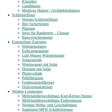
Klassiker
Landhäuser
Moderne Häuser / Architektenhäuser
SchlösserHaus
Warum SchlösserHaus
Ihre Sicherheiten
Planung
Infos für Bauherren – Glossar
Bauversicherungen
Erneuerbare Energien
Wärmepumpen
Erdwärmeanlage
Luft-Wasser Wärmepumpe
Solarenergie
Warmwasser mit Solar
Heizung mit Solar
Photovoltaik
Pelletheizung
Festbrennstoffkessel
Holzvergaserkessel
Weitere Leistungen
Mehrfamilienwohnhaus Kurt-Kresse-Strasse
Mehrfamilienwohnhaus Endersstrasse
Neubau Wohn- und Geschäftshaus
Sanierung MFH Schubertstrasse