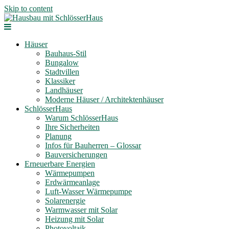
Skip to content
Häuser
Bauhaus-Stil
Bungalow
Stadtvillen
Klassiker
Landhäuser
Moderne Häuser / Architektenhäuser
SchlösserHaus
Warum SchlösserHaus
Ihre Sicherheiten
Planung
Infos für Bauherren – Glossar
Bauversicherungen
Erneuerbare Energien
Wärmepumpen
Erdwärmeanlage
Luft-Wasser Wärmepumpe
Solarenergie
Warmwasser mit Solar
Heizung mit Solar
Photovoltaik