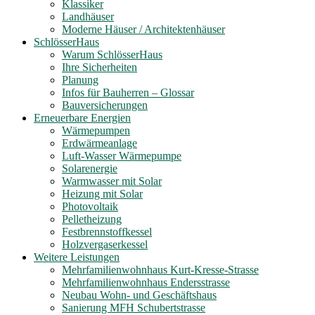
Klassiker
Landhäuser
Moderne Häuser / Architektenhäuser
SchlösserHaus
Warum SchlösserHaus
Ihre Sicherheiten
Planung
Infos für Bauherren – Glossar
Bauversicherungen
Erneuerbare Energien
Wärmepumpen
Erdwärmeanlage
Luft-Wasser Wärmepumpe
Solarenergie
Warmwasser mit Solar
Heizung mit Solar
Photovoltaik
Pelletheizung
Festbrennstoffkessel
Holzvergaserkessel
Weitere Leistungen
Mehrfamilienwohnhaus Kurt-Kresse-Strasse
Mehrfamilienwohnhaus Endersstrasse
Neubau Wohn- und Geschäftshaus
Sanierung MFH Schubertstrasse