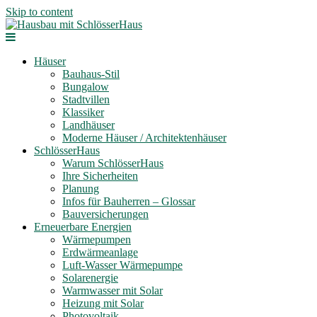
Skip to content
Häuser
Bauhaus-Stil
Bungalow
Stadtvillen
Klassiker
Landhäuser
Moderne Häuser / Architektenhäuser
SchlösserHaus
Warum SchlösserHaus
Ihre Sicherheiten
Planung
Infos für Bauherren – Glossar
Bauversicherungen
Erneuerbare Energien
Wärmepumpen
Erdwärmeanlage
Luft-Wasser Wärmepumpe
Solarenergie
Warmwasser mit Solar
Heizung mit Solar
Photovoltaik