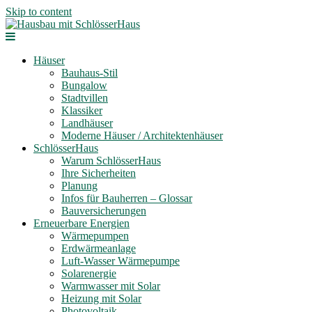
Skip to content
Häuser
Bauhaus-Stil
Bungalow
Stadtvillen
Klassiker
Landhäuser
Moderne Häuser / Architektenhäuser
SchlösserHaus
Warum SchlösserHaus
Ihre Sicherheiten
Planung
Infos für Bauherren – Glossar
Bauversicherungen
Erneuerbare Energien
Wärmepumpen
Erdwärmeanlage
Luft-Wasser Wärmepumpe
Solarenergie
Warmwasser mit Solar
Heizung mit Solar
Photovoltaik