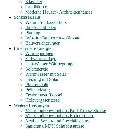
Klassiker
Landhäuser
Moderne Häuser / Architektenhäuser
SchlösserHaus
Warum SchlösserHaus
Ihre Sicherheiten
Planung
Infos für Bauherren – Glossar
Bauversicherungen
Erneuerbare Energien
Wärmepumpen
Erdwärmeanlage
Luft-Wasser Wärmepumpe
Solarenergie
Warmwasser mit Solar
Heizung mit Solar
Photovoltaik
Pelletheizung
Festbrennstoffkessel
Holzvergaserkessel
Weitere Leistungen
Mehrfamilienwohnhaus Kurt-Kresse-Strasse
Mehrfamilienwohnhaus Endersstrasse
Neubau Wohn- und Geschäftshaus
Sanierung MFH Schubertstrasse