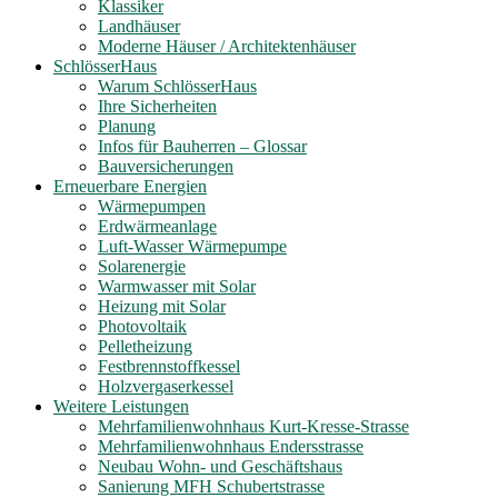
Klassiker
Landhäuser
Moderne Häuser / Architektenhäuser
SchlösserHaus
Warum SchlösserHaus
Ihre Sicherheiten
Planung
Infos für Bauherren – Glossar
Bauversicherungen
Erneuerbare Energien
Wärmepumpen
Erdwärmeanlage
Luft-Wasser Wärmepumpe
Solarenergie
Warmwasser mit Solar
Heizung mit Solar
Photovoltaik
Pelletheizung
Festbrennstoffkessel
Holzvergaserkessel
Weitere Leistungen
Mehrfamilienwohnhaus Kurt-Kresse-Strasse
Mehrfamilienwohnhaus Endersstrasse
Neubau Wohn- und Geschäftshaus
Sanierung MFH Schubertstrasse