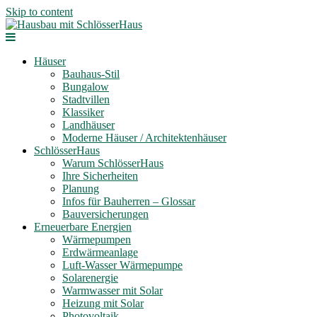
Skip to content
Häuser
Bauhaus-Stil
Bungalow
Stadtvillen
Klassiker
Landhäuser
Moderne Häuser / Architektenhäuser
SchlösserHaus
Warum SchlösserHaus
Ihre Sicherheiten
Planung
Infos für Bauherren – Glossar
Bauversicherungen
Erneuerbare Energien
Wärmepumpen
Erdwärmeanlage
Luft-Wasser Wärmepumpe
Solarenergie
Warmwasser mit Solar
Heizung mit Solar
Photovoltaik