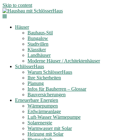
Skip to content
Häuser
Bauhaus-Stil
Bungalow
Stadtvillen
Klassiker
Landhäuser
Moderne Häuser / Architektenhäuser
SchlösserHaus
Warum SchlösserHaus
Ihre Sicherheiten
Planung
Infos für Bauherren – Glossar
Bauversicherungen
Erneuerbare Energien
Wärmepumpen
Erdwärmeanlage
Luft-Wasser Wärmepumpe
Solarenergie
Warmwasser mit Solar
Heizung mit Solar
Photovoltaik