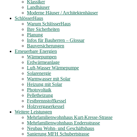
Klassiker
Landhäuser
Moderne Häuser / Architektenhäuser
SchlösserHaus
Warum SchlösserHaus
Ihre Sicherheiten
Planung
Infos für Bauherren – Glossar
Bauversicherungen
Erneuerbare Energien
Wärmepumpen
Erdwärmeanlage
Luft-Wasser Wärmepumpe
Solarenergie
Warmwasser mit Solar
Heizung mit Solar
Photovoltaik
Pelletheizung
Festbrennstoffkessel
Holzvergaserkessel
Weitere Leistungen
Mehrfamilienwohnhaus Kurt-Kresse-Strasse
Mehrfamilienwohnhaus Endersstrasse
Neubau Wohn- und Geschäftshaus
Sanierung MFH Schubertstrasse