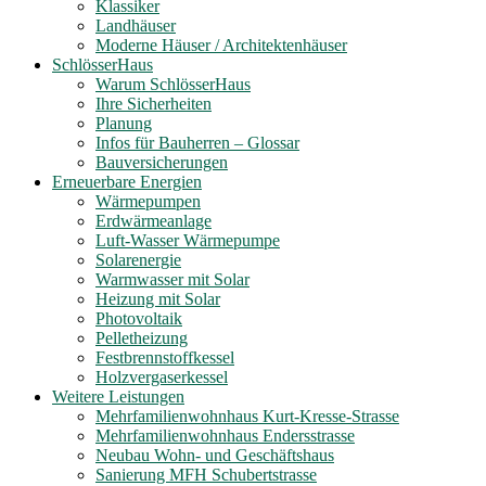
Klassiker
Landhäuser
Moderne Häuser / Architektenhäuser
SchlösserHaus
Warum SchlösserHaus
Ihre Sicherheiten
Planung
Infos für Bauherren – Glossar
Bauversicherungen
Erneuerbare Energien
Wärmepumpen
Erdwärmeanlage
Luft-Wasser Wärmepumpe
Solarenergie
Warmwasser mit Solar
Heizung mit Solar
Photovoltaik
Pelletheizung
Festbrennstoffkessel
Holzvergaserkessel
Weitere Leistungen
Mehrfamilienwohnhaus Kurt-Kresse-Strasse
Mehrfamilienwohnhaus Endersstrasse
Neubau Wohn- und Geschäftshaus
Sanierung MFH Schubertstrasse