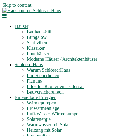
Skip to content
Häuser
Bauhaus-Stil
Bungalow
Stadtvillen
Klassiker
Landhäuser
Moderne Häuser / Architektenhäuser
SchlösserHaus
Warum SchlösserHaus
Ihre Sicherheiten
Planung
Infos für Bauherren – Glossar
Bauversicherungen
Erneuerbare Energien
Wärmepumpen
Erdwärmeanlage
Luft-Wasser Wärmepumpe
Solarenergie
Warmwasser mit Solar
Heizung mit Solar
Photovoltaik