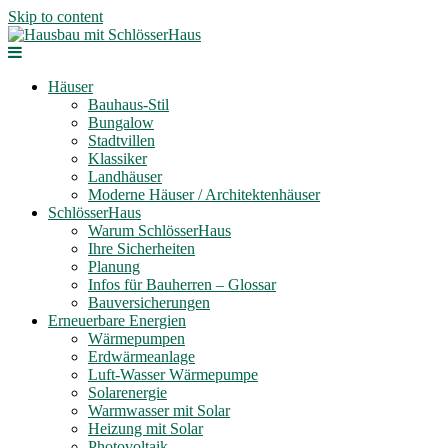
Skip to content
Häuser
Bauhaus-Stil
Bungalow
Stadtvillen
Klassiker
Landhäuser
Moderne Häuser / Architektenhäuser
SchlösserHaus
Warum SchlösserHaus
Ihre Sicherheiten
Planung
Infos für Bauherren – Glossar
Bauversicherungen
Erneuerbare Energien
Wärmepumpen
Erdwärmeanlage
Luft-Wasser Wärmepumpe
Solarenergie
Warmwasser mit Solar
Heizung mit Solar
Photovoltaik