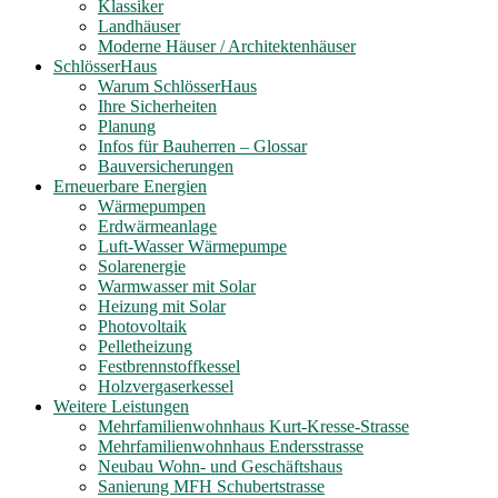
Klassiker
Landhäuser
Moderne Häuser / Architektenhäuser
SchlösserHaus
Warum SchlösserHaus
Ihre Sicherheiten
Planung
Infos für Bauherren – Glossar
Bauversicherungen
Erneuerbare Energien
Wärmepumpen
Erdwärmeanlage
Luft-Wasser Wärmepumpe
Solarenergie
Warmwasser mit Solar
Heizung mit Solar
Photovoltaik
Pelletheizung
Festbrennstoffkessel
Holzvergaserkessel
Weitere Leistungen
Mehrfamilienwohnhaus Kurt-Kresse-Strasse
Mehrfamilienwohnhaus Endersstrasse
Neubau Wohn- und Geschäftshaus
Sanierung MFH Schubertstrasse