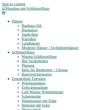
Skip to content
Häuser
Bauhaus-Stil
Bungalow
Stadtvillen
Klassiker
Landhäuser
Moderne Häuser / Architektenhäuser
SchlösserHaus
Warum SchlösserHaus
Ihre Sicherheiten
Planung
Infos für Bauherren – Glossar
Bauversicherungen
Erneuerbare Energien
Wärmepumpen
Erdwärmeanlage
Luft-Wasser Wärmepumpe
Solarenergie
Warmwasser mit Solar
Heizung mit Solar
Photovoltaik