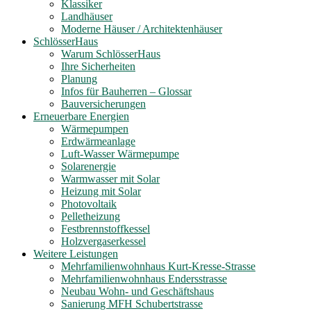
Klassiker
Landhäuser
Moderne Häuser / Architektenhäuser
SchlösserHaus
Warum SchlösserHaus
Ihre Sicherheiten
Planung
Infos für Bauherren – Glossar
Bauversicherungen
Erneuerbare Energien
Wärmepumpen
Erdwärmeanlage
Luft-Wasser Wärmepumpe
Solarenergie
Warmwasser mit Solar
Heizung mit Solar
Photovoltaik
Pelletheizung
Festbrennstoffkessel
Holzvergaserkessel
Weitere Leistungen
Mehrfamilienwohnhaus Kurt-Kresse-Strasse
Mehrfamilienwohnhaus Endersstrasse
Neubau Wohn- und Geschäftshaus
Sanierung MFH Schubertstrasse