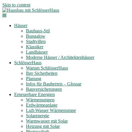
Skip to content
Häuser
Bauhaus-Stil
Bungalow
Stadtvillen
Klassiker
Landhäuser
Moderne Häuser / Architektenhäuser
SchlösserHaus
Warum SchlösserHaus
Ihre Sicherheiten
Planung
Infos für Bauherren – Glossar
Bauversicherungen
Erneuerbare Energien
Wärmepumpen
Erdwärmeanlage
Luft-Wasser Wärmepumpe
Solarenergie
Warmwasser mit Solar
Heizung mit Solar
Photovoltaik