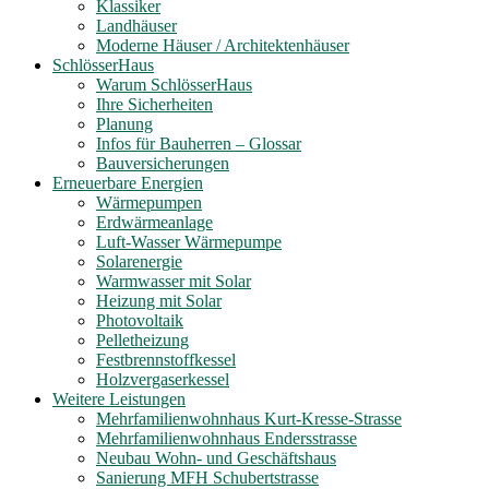
Klassiker
Landhäuser
Moderne Häuser / Architektenhäuser
SchlösserHaus
Warum SchlösserHaus
Ihre Sicherheiten
Planung
Infos für Bauherren – Glossar
Bauversicherungen
Erneuerbare Energien
Wärmepumpen
Erdwärmeanlage
Luft-Wasser Wärmepumpe
Solarenergie
Warmwasser mit Solar
Heizung mit Solar
Photovoltaik
Pelletheizung
Festbrennstoffkessel
Holzvergaserkessel
Weitere Leistungen
Mehrfamilienwohnhaus Kurt-Kresse-Strasse
Mehrfamilienwohnhaus Endersstrasse
Neubau Wohn- und Geschäftshaus
Sanierung MFH Schubertstrasse